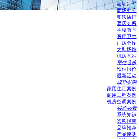
豪宅别墅
商场办公
餐饮店铺
酒店会所
学校教室
医疗卫生
厂房仓库
大型场馆
机房基站
预估造价
预估报价
最新活动
成功案例
家用住宅案例
商用工程案例
机房空调案例
买前必看
系统知识
选购指南
品牌推荐
产品评测