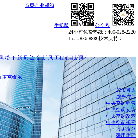
首页
企业邮箱
手机版
公众号
24小时免费热线：
400-028-2220
152-2886-8886
技术支持：
风
松 下 新 风
兰 舍 新 风
工程项目新风
的
麦克维尔
22℃首页
服务项目
中央空调销售
中央空调安装
中央空调改造
中央空调托管
方案设计
家用住宅