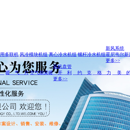
新风系统
用多联机
风冷模块机组
离心冷水机组
螺杆冷水机组
霍尼韦尔新
更多>>
风机盘管
暖
暖 气 片
空气能采暖
开 利
约 克
格 力
美 
更多>>