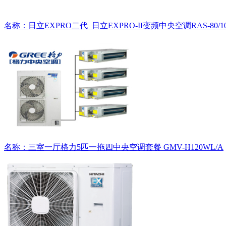
名称：日立EXPRO二代_日立EXPRO-II变频中央空调RAS-80/100/11
名称：三室一厅格力5匹一拖四中央空调套餐 GMV-H120WL/A