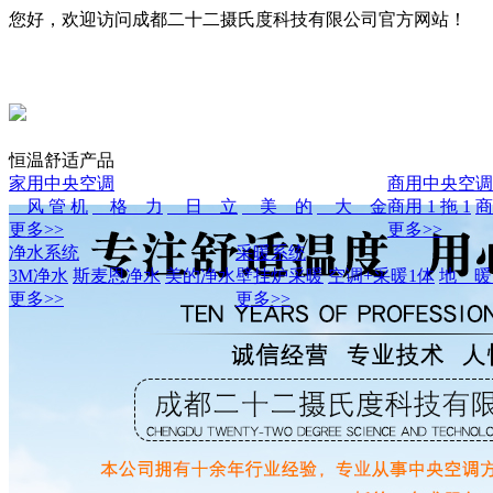
您好，欢迎访问成都二十二摄氏度科技有限公司官方网站！
恒温舒适产品
家用中央空调
商用中央空调
风 管 机
格 力
日 立
美 的
大 金
商用 1 拖 1
商
更多>>
更多>>
净水系统
采暖系统
3M净水
斯麦恩净水
美的净水
壁挂炉采暖
空调+采暖1体
地 
更多>>
更多>>