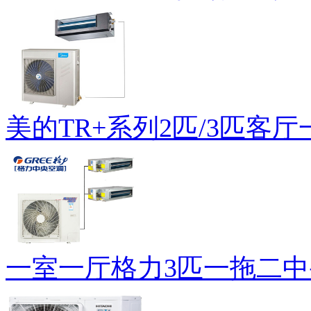
美的TR+系列2匹/3匹客厅一.
一室一厅格力3匹一拖二中央