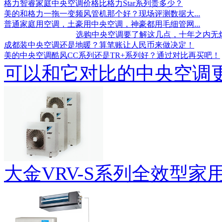
格力智睿家庭中央空调价格比格力Star系列贵多少？
美的和格力一拖一变频风管机那个好？现场评测数据大...
普通家庭用空调，土豪用中央空调，神豪都用毛细管网...
选购中央空调要了解这几点，十年之内无
成都装中央空调还是地暖？算笔账让人民币来做决定！
美的中央空调酷风CC系列还是TR+系列好？通过对比再买吧！
可以和它对比的中央空调
大金VRV-S系列全效型家用中