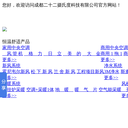
您好，欢迎访问成都二十二摄氏度科技有限公司官方网站！
恒温舒适产品
家用中央空调
商用中央空调
风 管 机
格 力
日 立
美 的
大 金
商用 1 拖 1
商
更多>>
更多>>
新风系统
净水系统
霍尼韦尔新风
松 下 新 风
兰 舍 新 风
工程项目新风
3M净水
斯
更多>>
更多>>
采暖系统
风
壁挂炉采暖
空调+采暖1体
地 暖
暖 气 片
空气能采暖
开
更多>>
更