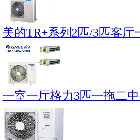
美的TR+系列2匹/3匹客厅一.
一室一厅格力3匹一拖二中央