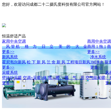
您好，欢迎访问成都二十二摄氏度科技有限公司官方网站！
恒温舒适产品
家用中央空调
商用中央空调
风 管 机
格 力
日 立
美 的
大 金
商用 1 拖 1
商
更多>>
更多>>
新风系统
净水系统
霍尼韦尔新风
松 下 新 风
兰 舍 新 风
工程项目新风
3M净水
斯
更多>>
更多>>
采暖系统
风
壁挂炉采暖
空调+采暖1体
地 暖
暖 气 片
空气能采暖
开
更多>>
更