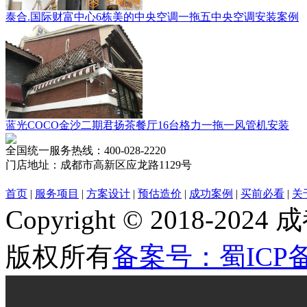
泰合.国际财富中心6栋美的中央空调一拖五中央空调安装案例
蓝光COCO金沙二期君扬茶餐厅16台格力一拖一风管机安装
全国统一服务热线：
400-028-2220
门店地址：
成都市高新区应龙路1129号
首页
|
服务项目
|
方案设计
|
预估造价
|
成功案例
|
买前必看
|
关
Copyright © 2018
版权所有
备案号：蜀ICP备2