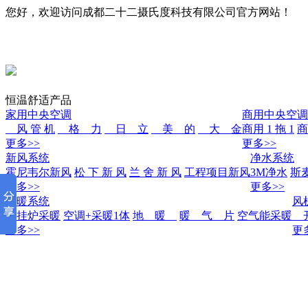
您好，欢迎访问成都二十二摄氏度科技有限公司官方网站！
恒温舒适产品
家用中央空调
商用中央空调
风 管 机
格 力
日 立
美 的
大 金
商用 1 拖 1
商
更多>>
更多>>
新风系统
净水系统
霍尼韦尔新风
松 下 新 风
兰 舍 新 风
工程项目新风
3M净水
斯
更多>>
更多>>
采暖系统
风
壁挂炉采暖
空调+采暖1体
地 暖
暖 气 片
空气能采暖
开
更多>>
更