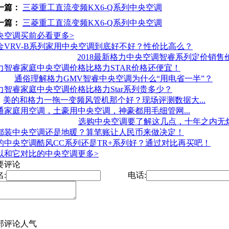
一篇：
三菱重工直流变频KX6-Q系列中央空调
一篇：
三菱重工直流变频KX6-Q系列中央空调
央空调买前必看
更多>
金VRV-B系列家用中央空调到底好不好？性价比高么？
2018最新格力中央空调智睿系列定价销售
力智睿家庭中央空调价格比格力STAR价格还便宜！
通俗理解格力GMV智睿中央空调为什么“用电省一半”？
力智睿家庭中央空调价格比格力Star系列贵多少？
美的和格力一拖一变频风管机那个好？现场评测数据大...
通家庭用空调，土豪用中央空调，神豪都用毛细管网...
选购中央空调要了解这几点，十年之内无
都装中央空调还是地暖？算笔账让人民币来做决定！
的中央空调酷风CC系列还是TR+系列好？通过对比再买吧！
以和它对比的中央空调
更多>
要评论
:
电话:
部评论
人气