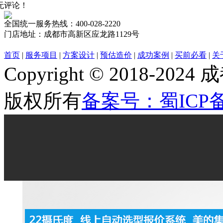
无评论！
全国统一服务热线：
400-028-2220
门店地址：
成都市高新区应龙路1129号
首页
|
服务项目
|
方案设计
|
预估造价
|
成功案例
|
买前必看
|
关
Copyright © 2018
版权所有
备案号：蜀ICP备2