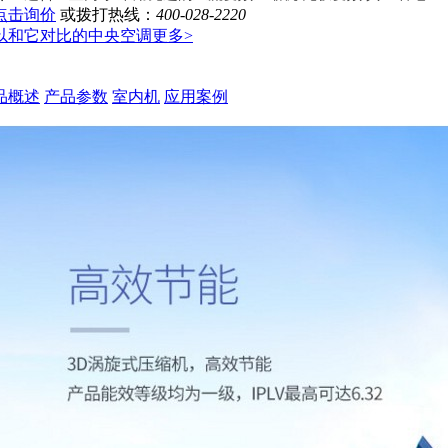
点击询价
或拨打热线：
400-028-2220
以和它对比的中央空调
更多>
品概述
产品参数
室内机
应用案例