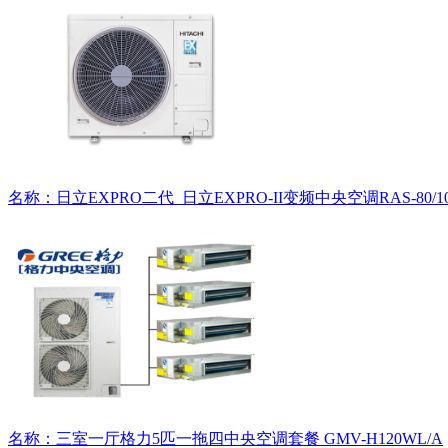
名称：日立EXPRO二代_日立EXPRO-II变频中央空调RAS-80/100/11
名称：三室一厅格力5匹一拖四中央空调套餐 GMV-H120WL/A