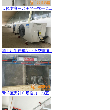
天悦龙庭三台美的一拖一风...
加工厂生产车间中央空调加...
青羊区天祥广场格力一拖五...