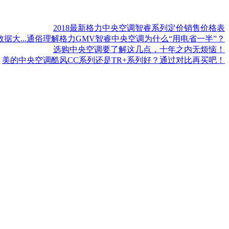
2018最新格力中央空调智睿系列定价销售价格表
大...
通俗理解格力GMV智睿中央空调为什么“用电省一半”？
选购中央空调要了解这几点，十年之内无烦恼！
美的中央空调酷风CC系列还是TR+系列好？通过对比再买吧！