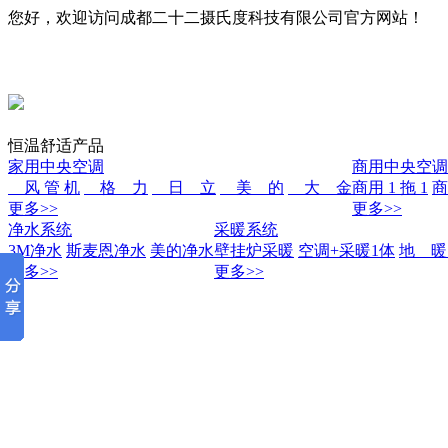
您好，欢迎访问成都二十二摄氏度科技有限公司官方网站！
恒温舒适产品
家用中央空调
商用中央空调
风 管 机
格 力
日 立
美 的
大 金
商用 1 拖 1
商
更多>>
更多>>
净水系统
采暖系统
3M净水
斯麦恩净水
美的净水
壁挂炉采暖
空调+采暖1体
地 
更多>>
更多>>