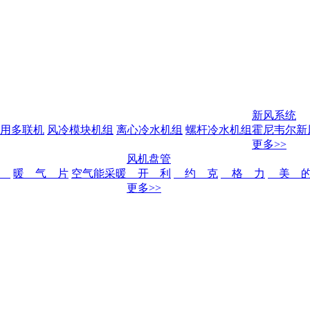
新风系统
用多联机
风冷模块机组
离心冷水机组
螺杆冷水机组
霍尼韦尔新
更多>>
风机盘管
暖
暖 气 片
空气能采暖
开 利
约 克
格 力
美 
更多>>