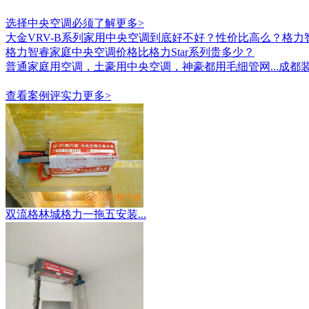
选择中央空调必须了解
更多>
大金VRV-B系列家用中央空调到底好不好？性价比高么？
格力
格力智睿家庭中央空调价格比格力Star系列贵多少？
普通家庭用空调，土豪用中央空调，神豪都用毛细管网...
成都
查看案例评实力
更多>
双流格林城格力一拖五安装...