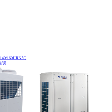
40/160HRN5Q
空调