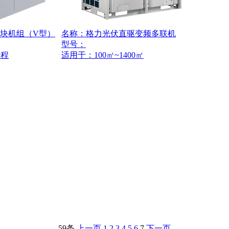
块机组（V型）
名称：格力光伏直驱变频多联机
型号：
工程
适用于：
100㎡~1400㎡
59条
上一页
1
2
3
4
5
6
7
下一页