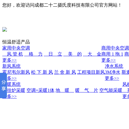
您好，欢迎访问成都二十二摄氏度科技有限公司官方网站！
恒温舒适产品
家用中央空调
商用中央空调
风 管 机
格 力
日 立
美 的
大 金
商用 1 拖 1
商
更多>>
更多>>
新风系统
净水系统
霍尼韦尔新风
松 下 新 风
兰 舍 新 风
工程项目新风
3M净水
斯
更多>>
更多>>
采暖系统
风
壁挂炉采暖
空调+采暖1体
地 暖
暖 气 片
空气能采暖
开
更多>>
更