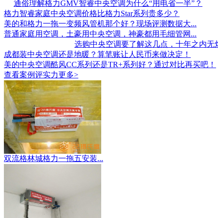
通俗理解格力GMV智睿中央空调为什么“用电省一半”？
格力智睿家庭中央空调价格比格力Star系列贵多少？
美的和格力一拖一变频风管机那个好？现场评测数据大...
普通家庭用空调，土豪用中央空调，神豪都用毛细管网...
选购中央空调要了解这几点，十年之内无
成都装中央空调还是地暖？算笔账让人民币来做决定！
美的中央空调酷风CC系列还是TR+系列好？通过对比再买吧！
查看案例评实力
更多>
双流格林城格力一拖五安装...