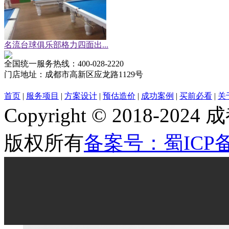
名流台球俱乐部格力四面出...
全国统一服务热线：
400-028-2220
门店地址：
成都市高新区应龙路1129号
首页
|
服务项目
|
方案设计
|
预估造价
|
成功案例
|
买前必看
|
关
Copyright © 2018
版权所有
备案号：蜀ICP备2