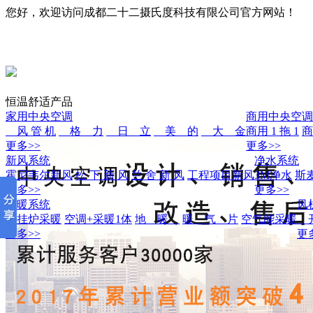
您好，欢迎访问成都二十二摄氏度科技有限公司官方网站！
恒温舒适产品
家用中央空调
商用中央空调
风 管 机
格 力
日 立
美 的
大 金
商用 1 拖 1
商
更多>>
更多>>
新风系统
净水系统
霍尼韦尔新风
松 下 新 风
兰 舍 新 风
工程项目新风
3M净水
斯
更多>>
更多>>
采暖系统
风
壁挂炉采暖
空调+采暖1体
地 暖
暖 气 片
空气能采暖
开
更多>>
更