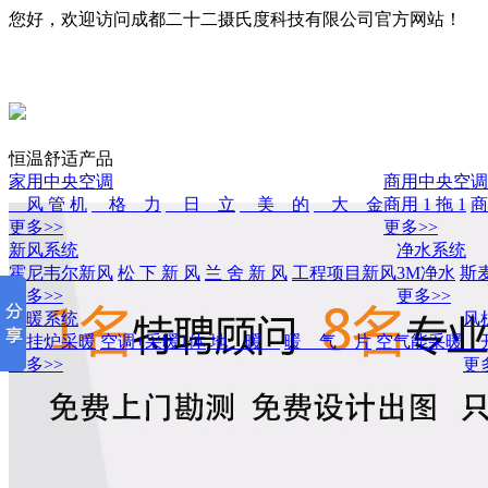
您好，欢迎访问成都二十二摄氏度科技有限公司官方网站！
恒温舒适产品
家用中央空调
商用中央空调
风 管 机
格 力
日 立
美 的
大 金
商用 1 拖 1
商
更多>>
更多>>
新风系统
净水系统
霍尼韦尔新风
松 下 新 风
兰 舍 新 风
工程项目新风
3M净水
斯
更多>>
更多>>
采暖系统
风
壁挂炉采暖
空调+采暖1体
地 暖
暖 气 片
空气能采暖
开
更多>>
更